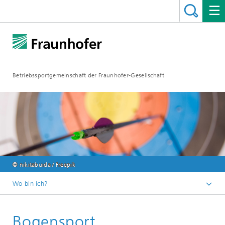
Betriebssportgemeinschaft der Fraunhofer-Gesellschaft
© nikitabuida / Freepik
Wo bin ich?
Startseite
Bogensport
Sportarten