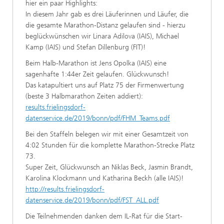
hier ein paar Highlights:
In diesem Jahr gab es drei Läuferinnen und Läufer, die
die gesamte Marathon-Distanz gelaufen sind - hierzu
beglückwünschen wir Linara Adilova (IAIS), Michael
Kamp (IAIS) und Stefan Dillenburg (FIT)!
Beim Halb-Marathon ist Jens Opolka (IAIS) eine
sagenhafte 1:44er Zeit gelaufen. Glückwunsch!
Das katapultiert uns auf Platz 75 der Firmenwertung
(beste 3 Halbmarathon Zeiten addiert):
results.frielingsdorf-
datenservice.de/2019/bonn/pdf/FHM_Teams.pdf
Bei den Staffeln belegen wir mit einer Gesamtzeit von
4:02 Stunden für die komplette Marathon-Strecke Platz
73.
Super Zeit, Glückwunsch an Niklas Beck, Jasmin Brandt,
Karolina Klockmann und Katharina Beckh (alle IAIS)!
http://results.frielingsdorf-
datenservice.de/2019/bonn/pdf/FST_ALL.pdf
Die Teilnehmenden danken dem IL-Rat für die Start-